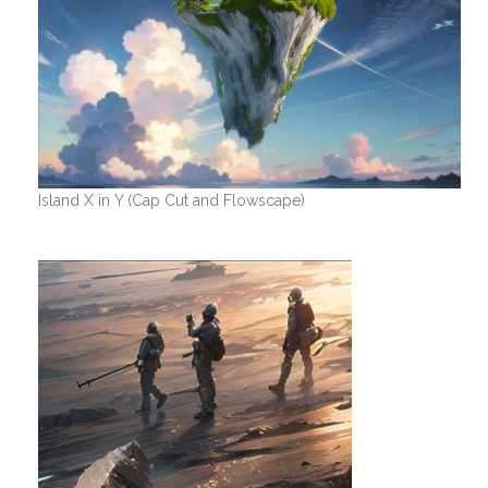
Island X in Y (Cap Cut and Flowscape)
Video-
Player