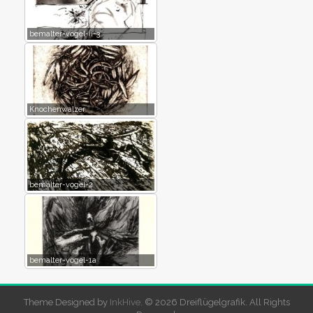
bemalter-vogel-ii-3
Knochenwalzer
bemalter-vogel-2
bemalter-vogel-1a
Theme Designed by
InkHive
.
© 2026 Dreiflügelgrafik. All Rights