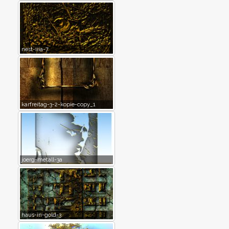
nest-iiia-7
karfreitag-3-2-kopie-copy_1
joerg-metall-3a
haus-in-gold-3