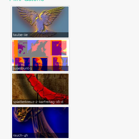
taube-iie
suselbunt-1
splatterkreuz-2-karfreitag-16-d
rauch-4h