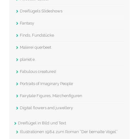
Dreiflügels Slideshows
Fantasy
Finds, Fundstücke
Malerei querbeet
planet e.
Fabulous creatures!
Portraits of Imaginary People
Fairytale Figures, Märchenfiguren
Digital flowers and juwellery
Dreiflügel in Bild und Text
Illustrationen 1984 zum Roman “Der bemalte Vogel”