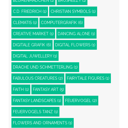
BLUMENMÄDCHEN
(1)
BRUSHEEZY
(1)
C.D. FRIEDRICH
(1)
CHRISTIAN SYMBOLS
(1)
CLEMATIS
(1)
COMPUTERGRAFIK
(6)
CREATIVE MARKET
(1)
DANCING ALONE
(1)
DIGITALE GRAFIK
(6)
DIGITAL FLOWERS
(1)
DIGITAL JUWELLERY
(1)
DRACHE UND SCHMETTERLING
(1)
FABULOUS CREATURES
(2)
FAIRYTALE FIGURES
(1)
FAITH
(1)
FANTASY ART
(5)
FANTASY LANDSCAPES
(1)
FEUERVOGEL
(2)
FEUERVOGELS TANZ
(1)
FLOWERS AND ORNAMENTS
(1)