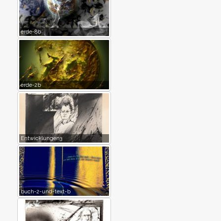
erde-8b
erde-2b
Entwicklungen3
buch-2-und-text-b