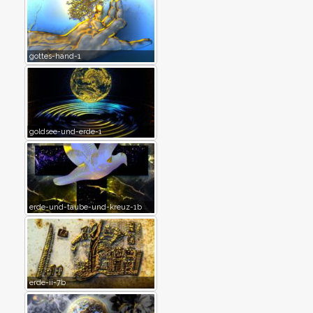
gottes-hand-1
goldsee-und-erde-1
erde-und-taube-und-kreuz-1b
erde-ii-7b