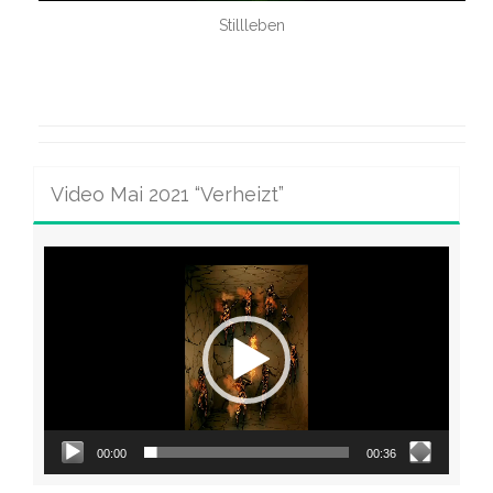
Stillleben
Video Mai 2021 “Verheizt”
Video-
Player
00:00
00:36