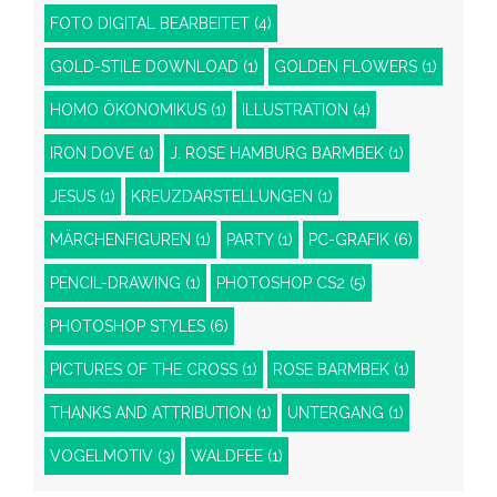
FOTO DIGITAL BEARBEITET
(4)
GOLD-STILE DOWNLOAD
(1)
GOLDEN FLOWERS
(1)
HOMO ÖKONOMIKUS
(1)
ILLUSTRATION
(4)
IRON DOVE
(1)
J. ROSE HAMBURG BARMBEK
(1)
JESUS
(1)
KREUZDARSTELLUNGEN
(1)
MÄRCHENFIGUREN
(1)
PARTY
(1)
PC-GRAFIK
(6)
PENCIL-DRAWING
(1)
PHOTOSHOP CS2
(5)
PHOTOSHOP STYLES
(6)
PICTURES OF THE CROSS
(1)
ROSE BARMBEK
(1)
THANKS AND ATTRIBUTION
(1)
UNTERGANG
(1)
VOGELMOTIV
(3)
WALDFEE
(1)