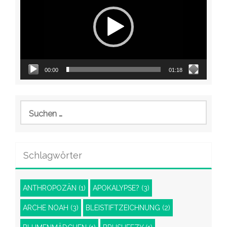
00:00
01:18
Suchen
nach:
Schlagwörter
ANTHROPOZÄN
(1)
APOKALYPSE?
(3)
ARCHE NOAH
(3)
BLEISTIFTZEICHNUNG
(2)