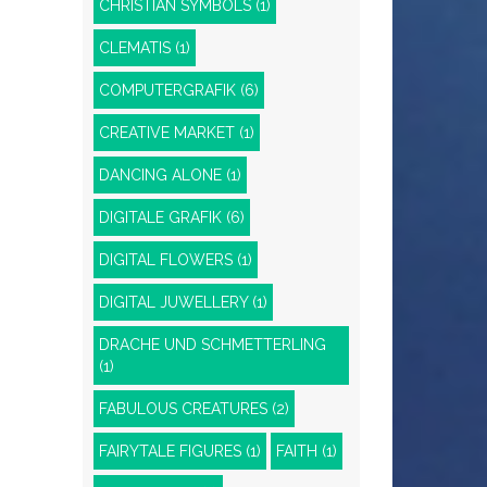
CHRISTIAN SYMBOLS
(1)
CLEMATIS
(1)
COMPUTERGRAFIK
(6)
CREATIVE MARKET
(1)
DANCING ALONE
(1)
DIGITALE GRAFIK
(6)
DIGITAL FLOWERS
(1)
DIGITAL JUWELLERY
(1)
DRACHE UND SCHMETTERLING
(1)
FABULOUS CREATURES
(2)
FAIRYTALE FIGURES
(1)
FAITH
(1)