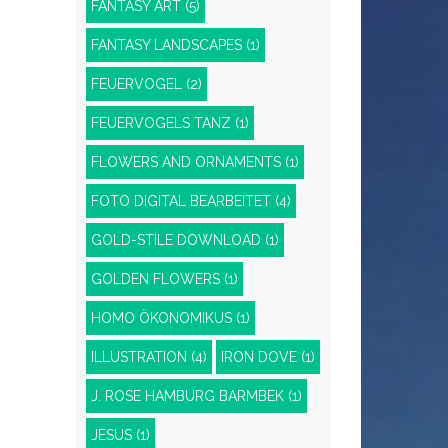
FANTASY ART
(5)
FANTASY LANDSCAPES
(1)
FEUERVOGEL
(2)
FEUERVOGELS TANZ
(1)
FLOWERS AND ORNAMENTS
(1)
FOTO DIGITAL BEARBEITET
(4)
GOLD-STILE DOWNLOAD
(1)
GOLDEN FLOWERS
(1)
HOMO ÖKONOMIKUS
(1)
ILLUSTRATION
(4)
IRON DOVE
(1)
J. ROSE HAMBURG BARMBEK
(1)
JESUS
(1)