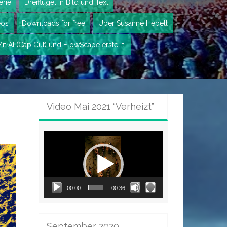
erie
Dreiflügel in Bild und Text
eos
Downloads for free
Über Susanne Hebell
it AI (Cap Cut) und FlowScape erstellt.
Video Mai 2021 “Verheizt”
Video-
Player
00:00
00:36
September 2020