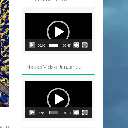
Video-
Player
00:00
00:47
Neues Video Januar 20
Video-
Player
00:00
01:18
sanne