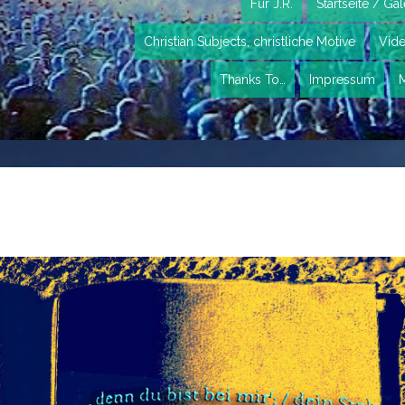
Für J.R.
Startseite / Gal
Christian Subjects, christliche Motive
Vid
Thanks To…
Impressum
M