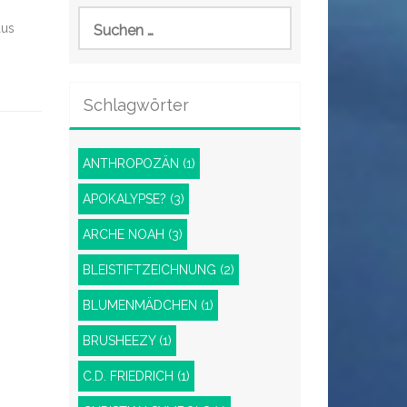
Suchen
aus
nach:
Schlagwörter
ANTHROPOZÄN
(1)
APOKALYPSE?
(3)
ARCHE NOAH
(3)
BLEISTIFTZEICHNUNG
(2)
BLUMENMÄDCHEN
(1)
BRUSHEEZY
(1)
C.D. FRIEDRICH
(1)