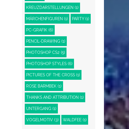
KREUZDARSTELLUNGEN
(1)
MÄRCHENFIGUREN
(1)
PARTY
(1)
PC-GRAFIK
(6)
PENCIL-DRAWING
(1)
PHOTOSHOP CS2
(5)
PHOTOSHOP STYLES
(6)
PICTURES OF THE CROSS
(1)
ROSE BARMBEK
(1)
THANKS AND ATTRIBUTION
(1)
UNTERGANG
(1)
VOGELMOTIV
(3)
WALDFEE
(1)