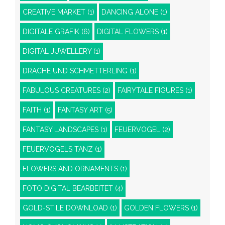
CREATIVE MARKET
(1)
DANCING ALONE
(1)
DIGITALE GRAFIK
(6)
DIGITAL FLOWERS
(1)
DIGITAL JUWELLERY
(1)
DRACHE UND SCHMETTERLING
(1)
FABULOUS CREATURES
(2)
FAIRYTALE FIGURES
(1)
FAITH
(1)
FANTASY ART
(5)
FANTASY LANDSCAPES
(1)
FEUERVOGEL
(2)
FEUERVOGELS TANZ
(1)
FLOWERS AND ORNAMENTS
(1)
FOTO DIGITAL BEARBEITET
(4)
GOLD-STILE DOWNLOAD
(1)
GOLDEN FLOWERS
(1)