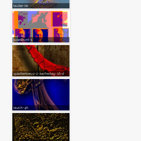
taube-iie
suselbunt-1
splatterkreuz-2-karfreitag-16-d
rauch-4h