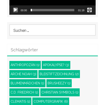
00:00
01:18
Suchen
nach:
Schlagwörter
ANTHROPOZÄN
(1)
APOKALYPSE?
(3)
ARCHE NOAH
(3)
BLEISTIFTZEICHNUNG
(2)
BLUMENMÄDCHEN
(1)
BRUSHEEZY
(1)
C.D. FRIEDRICH
(1)
CHRISTIAN SYMBOLS
(1)
CLEMATIS
(1)
COMPUTERGRAFIK
(6)