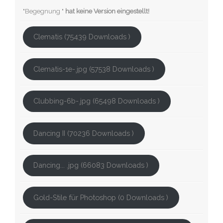
"Begegnung "
hat keine Version eingestellt!
Clematis (75439 Downloads )
Clematis-1e-.jpg (57538 Downloads )
Clubbing-6b-.jpg (65498 Downloads )
Dancing II (70236 Downloads )
Dancing... .jpg (66083 Downloads )
Gold-Stile für Photoshop (0 Downloads )