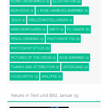
HOMO ÖKONOMIKUS
(1)
ILLUSTRATION
(4)
IRON DOVE
(1)
J. ROSE HAMBURG BARMBEK
(1)
JESUS
(1)
KREUZDARSTELLUNGEN
(1)
MÄRCHENFIGUREN
(1)
PARTY
(1)
PC-GRAFIK
(6)
PENCIL-DRAWING
(1)
PHOTOSHOP CS2
(5)
PHOTOSHOP STYLES
(6)
PICTURES OF THE CROSS
(1)
ROSE BARMBEK
(1)
THANKS AND ATTRIBUTION
(1)
UNTERGANG
(1)
VOGELMOTIV
(3)
WALDFEE
(1)
Neues in Text und Bild, Januar 19