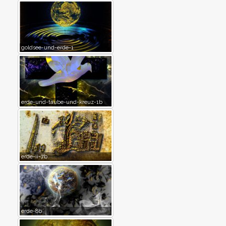
goldsee-und-erde-1
erde-und-taube-und-kreuz-1b
erde-ii-7b
erde-8b