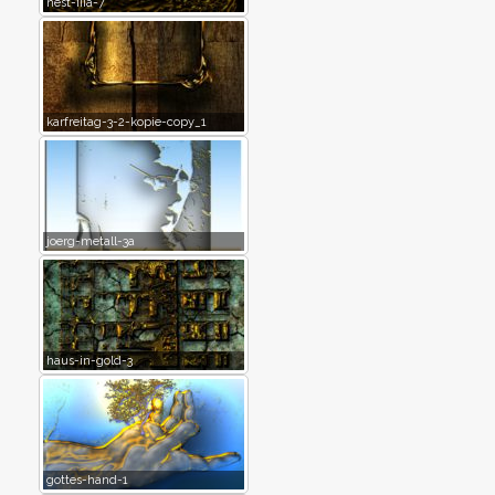
nest-iiia-7
karfreitag-3-2-kopie-copy_1
joerg-metall-3a
haus-in-gold-3
gottes-hand-1