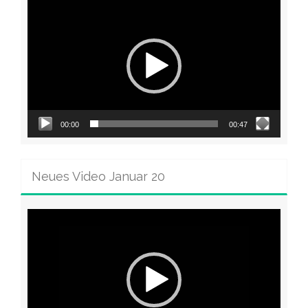
Video-
Player
00:00
00:47
Neues Video Januar 20
Video-
Player