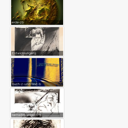
erde-2b
Entwicklungen3
buch-2-und-text-b
bemalter-vogel-ii-3