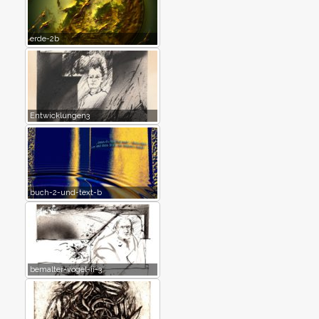
erde-2b
Entwicklungen3
buch-2-und-text-b
bemalter-vogel-ii-3