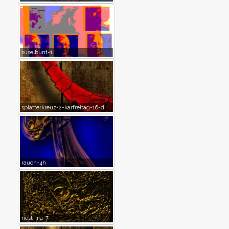
suselbunt-1
splatterkreuz-2-karfreitag-16-d
rauch-4h
nest-iiia-7