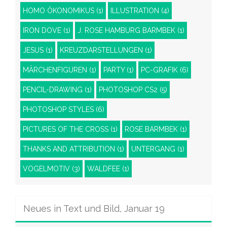
HOMO ÖKONOMIKUS
(1)
ILLUSTRATION
(4)
IRON DOVE
(1)
J. ROSE HAMBURG BARMBEK
(1)
JESUS
(1)
KREUZDARSTELLUNGEN
(1)
MÄRCHENFIGUREN
(1)
PARTY
(1)
PC-GRAFIK
(6)
PENCIL-DRAWING
(1)
PHOTOSHOP CS2
(5)
PHOTOSHOP STYLES
(6)
PICTURES OF THE CROSS
(1)
ROSE BARMBEK
(1)
THANKS AND ATTRIBUTION
(1)
UNTERGANG
(1)
VOGELMOTIV
(3)
WALDFEE
(1)
Neues in Text und Bild, Januar 19