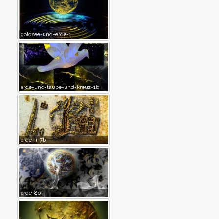
goldsee-und-erde-1
erde-und-taube-und-kreuz-1b
erde-ii-7b
erde-8b