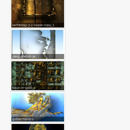
karfreitag-3-2-kopie-copy_1
joerg-metall-3a
haus-in-gold-3
gottes-hand-1