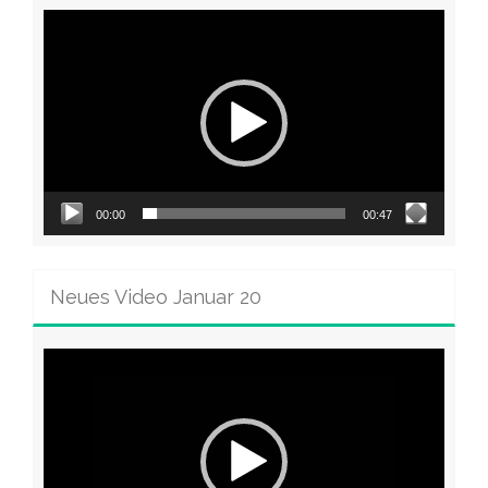
Video-
Player
00:00
00:47
Neues Video Januar 20
Video-
Player