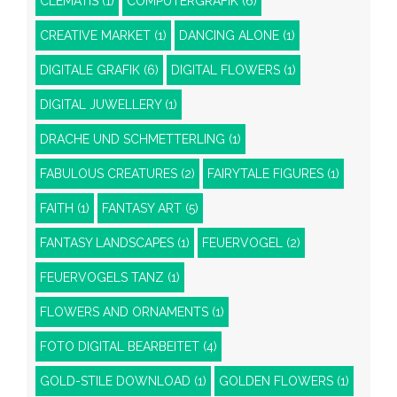
CLEMATIS
(1)
COMPUTERGRAFIK
(6)
CREATIVE MARKET
(1)
DANCING ALONE
(1)
DIGITALE GRAFIK
(6)
DIGITAL FLOWERS
(1)
DIGITAL JUWELLERY
(1)
DRACHE UND SCHMETTERLING
(1)
FABULOUS CREATURES
(2)
FAIRYTALE FIGURES
(1)
FAITH
(1)
FANTASY ART
(5)
FANTASY LANDSCAPES
(1)
FEUERVOGEL
(2)
FEUERVOGELS TANZ
(1)
FLOWERS AND ORNAMENTS
(1)
FOTO DIGITAL BEARBEITET
(4)
GOLD-STILE DOWNLOAD
(1)
GOLDEN FLOWERS
(1)