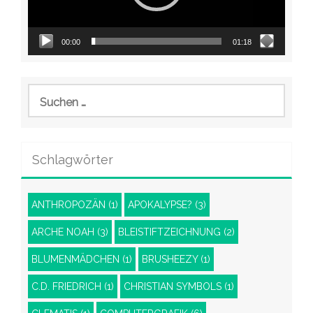
00:00
01:18
Suchen
nach:
Schlagwörter
ANTHROPOZÄN
(1)
APOKALYPSE?
(3)
ARCHE NOAH
(3)
BLEISTIFTZEICHNUNG
(2)
BLUMENMÄDCHEN
(1)
BRUSHEEZY
(1)
C.D. FRIEDRICH
(1)
CHRISTIAN SYMBOLS
(1)