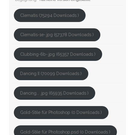
Clematis (75294 Downloads )
Clematis-1e-.jpg (57378 Downloads )
Clubbing-6b-.jpg (65357 Downloads )
Dancing II (70099 Downloads )
Dancing... .jpg (65935 Downloads )
Gold-Stile für Photoshop (0 Downloads )
Gold-Stile für Photoshop.psd (0 Downloads )