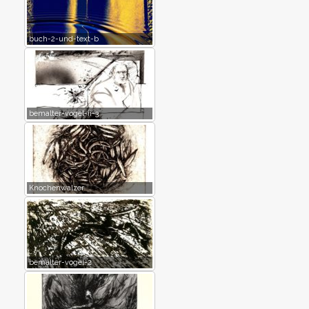
buch-2-und-text-b
bemalter-vogel-ii-3
Knochenwalzer
bemalter-vogel-2