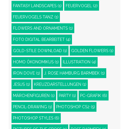
FANTASY LANDSCAPES
(1)
FEUERVOGEL
(2)
FEUERVOGELS TANZ
(1)
FLOWERS AND ORNAMENTS
(1)
FOTO DIGITAL BEARBEITET
(4)
GOLD-STILE DOWNLOAD
(1)
GOLDEN FLOWERS
(1)
HOMO ÖKONOMIKUS
(1)
ILLUSTRATION
(4)
IRON DOVE
(1)
J. ROSE HAMBURG BARMBEK
(1)
JESUS
(1)
KREUZDARSTELLUNGEN
(1)
MÄRCHENFIGUREN
(1)
PARTY
(1)
PC-GRAFIK
(6)
PENCIL-DRAWING
(1)
PHOTOSHOP CS2
(5)
PHOTOSHOP STYLES
(6)