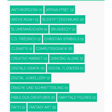
ANTHROPOZÄN
(1)
APOKALYPSE?
(3)
ARCHE NOAH
(3)
BLEISTIFTZEICHNUNG
(2)
BLUMENMÄDCHEN
(1)
BRUSHEEZY
(1)
C.D. FRIEDRICH
(1)
CHRISTIAN SYMBOLS
(1)
CLEMATIS
(1)
COMPUTERGRAFIK
(6)
CREATIVE MARKET
(1)
DANCING ALONE
(1)
DIGITALE GRAFIK
(6)
DIGITAL FLOWERS
(1)
DIGITAL JUWELLERY
(1)
DRACHE UND SCHMETTERLING
(1)
FABULOUS CREATURES
(2)
FAIRYTALE FIGURES
(1)
FAITH
(1)
FANTASY ART
(5)