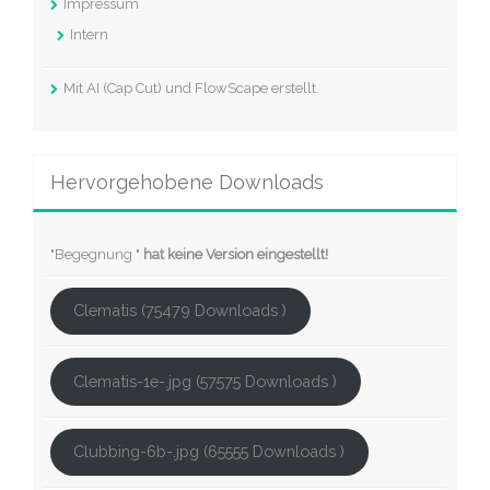
Impressum
Intern
Mit AI (Cap Cut) und FlowScape erstellt.
Hervorgehobene Downloads
"Begegnung "
hat keine Version eingestellt!
Clematis (75479 Downloads )
Clematis-1e-.jpg (57575 Downloads )
Clubbing-6b-.jpg (65555 Downloads )