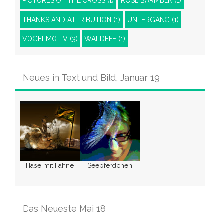
PICTURES OF THE CROSS
(1)
ROSE BARMBEK
(1)
THANKS AND ATTRIBUTION
(1)
UNTERGANG
(1)
VOGELMOTIV
(3)
WALDFEE
(1)
Neues in Text und Bild, Januar 19
Hase mit Fahne
Seepferdchen
Das Neueste Mai 18