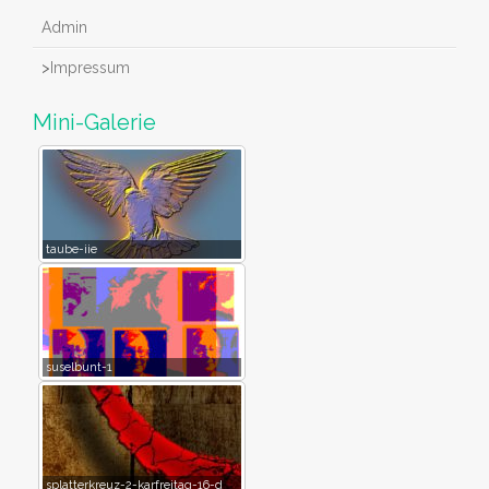
Admin
>
Impressum
Mini-Galerie
taube-iie
suselbunt-1
splatterkreuz-2-karfreitag-16-d