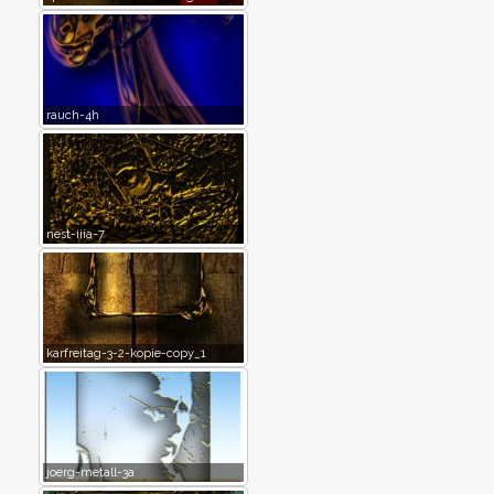
rauch-4h
nest-iiia-7
karfreitag-3-2-kopie-copy_1
joerg-metall-3a