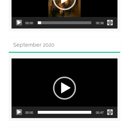
00:00
00:36
September 2020
Video-
Player
00:00
00:47