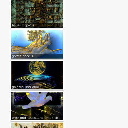
haus-in-gold-3
gottes-hand-1
goldsee-und-erde-1
erde-und-taube-und-kreuz-1b