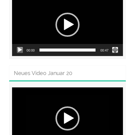
Player
00:00
00:47
Neues Video Januar 20
Video-
Player