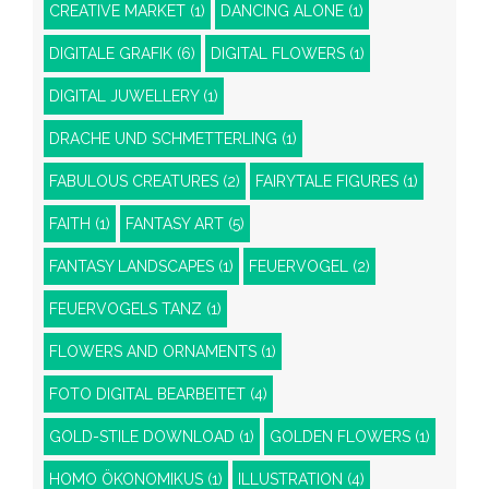
CREATIVE MARKET
(1)
DANCING ALONE
(1)
DIGITALE GRAFIK
(6)
DIGITAL FLOWERS
(1)
DIGITAL JUWELLERY
(1)
DRACHE UND SCHMETTERLING
(1)
FABULOUS CREATURES
(2)
FAIRYTALE FIGURES
(1)
FAITH
(1)
FANTASY ART
(5)
FANTASY LANDSCAPES
(1)
FEUERVOGEL
(2)
FEUERVOGELS TANZ
(1)
FLOWERS AND ORNAMENTS
(1)
FOTO DIGITAL BEARBEITET
(4)
GOLD-STILE DOWNLOAD
(1)
GOLDEN FLOWERS
(1)
HOMO ÖKONOMIKUS
(1)
ILLUSTRATION
(4)