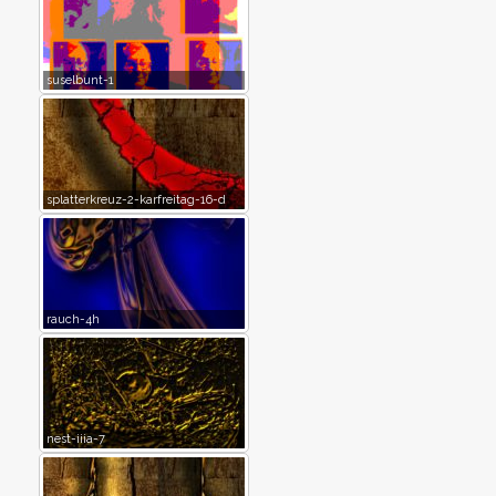
suselbunt-1
splatterkreuz-2-karfreitag-16-d
rauch-4h
nest-iiia-7