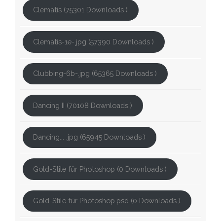
Clematis (75301 Downloads )
Clematis-1e-.jpg (57390 Downloads )
Clubbing-6b-.jpg (65365 Downloads )
Dancing II (70108 Downloads )
Dancing... .jpg (65945 Downloads )
Gold-Stile für Photoshop (0 Downloads )
Gold-Stile für Photoshop.psd (0 Downloads )