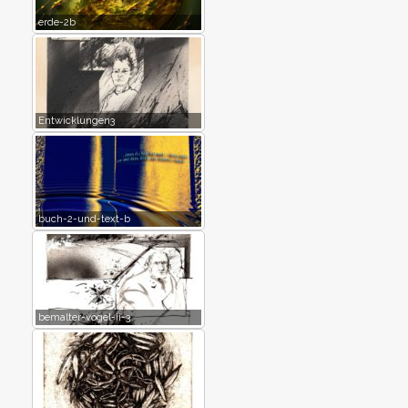
erde-2b
Entwicklungen3
buch-2-und-text-b
bemalter-vogel-ii-3