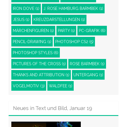
IRON DOVE
(1)
J. ROSE HAMBURG BARMBEK
(1)
JESUS
(1)
KREUZDARSTELLUNGEN
(1)
MÄRCHENFIGUREN
(1)
PARTY
(1)
PC-GRAFIK
(6)
PENCIL-DRAWING
(1)
PHOTOSHOP CS2
(5)
PHOTOSHOP STYLES
(6)
PICTURES OF THE CROSS
(1)
ROSE BARMBEK
(1)
THANKS AND ATTRIBUTION
(1)
UNTERGANG
(1)
VOGELMOTIV
(3)
WALDFEE
(1)
Neues in Text und Bild, Januar 19