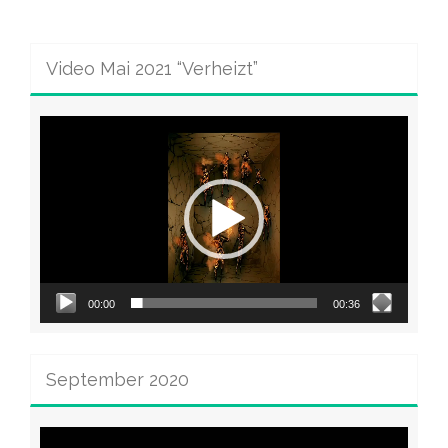
Video Mai 2021 “Verheizt”
Video-
Player
00:00
00:36
September 2020
Video-