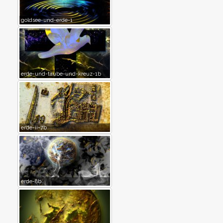
goldsee-und-erde-1
erde-und-taube-und-kreuz-1b
erde-ii-7b
erde-8b