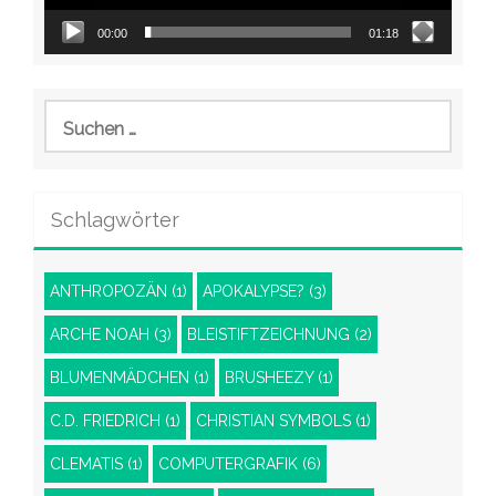
00:00
01:18
Suchen
nach:
Schlagwörter
ANTHROPOZÄN
(1)
APOKALYPSE?
(3)
ARCHE NOAH
(3)
BLEISTIFTZEICHNUNG
(2)
BLUMENMÄDCHEN
(1)
BRUSHEEZY
(1)
C.D. FRIEDRICH
(1)
CHRISTIAN SYMBOLS
(1)
CLEMATIS
(1)
COMPUTERGRAFIK
(6)