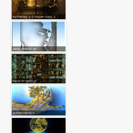
karfreitag-3-2-kopie-copy_1
joerg-metall-3a
haus-in-gold-3
gottes-hand-1