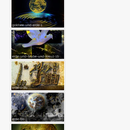
goldsee-und-erde-1
erde-und-taube-und-kreuz-1b
erde-ii-7b
erde-8b