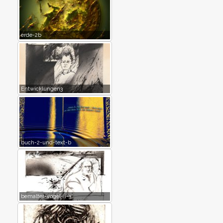
erde-2b
Entwicklungen3
buch-2-und-text-b
bemalter-vogel-ii-3