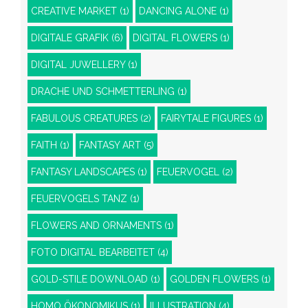
CREATIVE MARKET
(1)
DANCING ALONE
(1)
DIGITALE GRAFIK
(6)
DIGITAL FLOWERS
(1)
DIGITAL JUWELLERY
(1)
DRACHE UND SCHMETTERLING
(1)
FABULOUS CREATURES
(2)
FAIRYTALE FIGURES
(1)
FAITH
(1)
FANTASY ART
(5)
FANTASY LANDSCAPES
(1)
FEUERVOGEL
(2)
FEUERVOGELS TANZ
(1)
FLOWERS AND ORNAMENTS
(1)
FOTO DIGITAL BEARBEITET
(4)
GOLD-STILE DOWNLOAD
(1)
GOLDEN FLOWERS
(1)
HOMO ÖKONOMIKUS
(1)
ILLUSTRATION
(4)