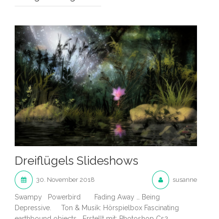
Dreiflügels Slideshows
30. November 2018
susanne
Swampy Powerbird Fading Away … Being
Depressive. Ton & Musik: Hörspielbox Fascinating
earthbound objects Erstellt mit: Photoshop Cs2,