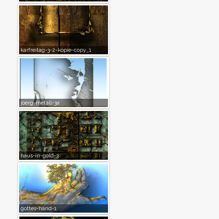
karfreitag-3-2-kopie-copy_1
joerg-metall-3a
haus-in-gold-3
gottes-hand-1