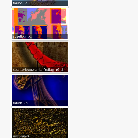
taube-iie
suselbunt-1
splatterkreuz-2-karfreitag-16-d
rauch-4h
nest-iiia-7