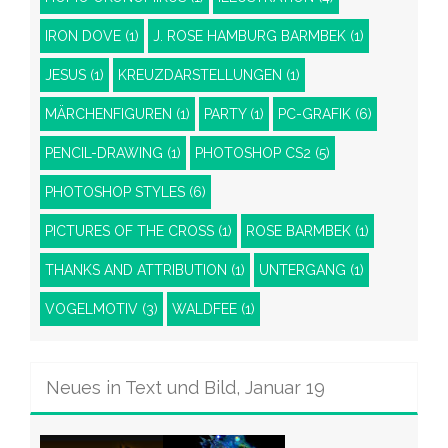
IRON DOVE
(1)
J. ROSE HAMBURG BARMBEK
(1)
JESUS
(1)
KREUZDARSTELLUNGEN
(1)
MÄRCHENFIGUREN
(1)
PARTY
(1)
PC-GRAFIK
(6)
PENCIL-DRAWING
(1)
PHOTOSHOP CS2
(5)
PHOTOSHOP STYLES
(6)
PICTURES OF THE CROSS
(1)
ROSE BARMBEK
(1)
THANKS AND ATTRIBUTION
(1)
UNTERGANG
(1)
VOGELMOTIV
(3)
WALDFEE
(1)
Neues in Text und Bild, Januar 19