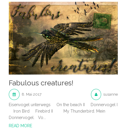
Fabulous creatures!
8. Mai 2017
susanne
Eisenvogel unterwegs On the beach II Donnervogel I
Iron Bird Firebird II My Thunderbird. Mein
Donnervogel. Vo...
READ MORE